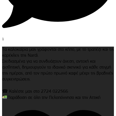
1
Τα καλοκαίρια μας γράφονται στο κήπο, με το τραπέζι και τις
καρέκλες της Nardi.
Σχεδιασμένα για να συνδυάζουν άνεση, αντοχή και
αισθητική, δημιουργούν το ιδανικό σκηνικό για κάθε στιγμή
της ημέρας, από τον πρώτο πρωινό καφέ μέχρι τις βραδινές
συγκεντρώσεις.
☎ Καλέστε μας στο 2724 022566
Παράδοση σε όλη την Πελοπόννησο και την Αττική