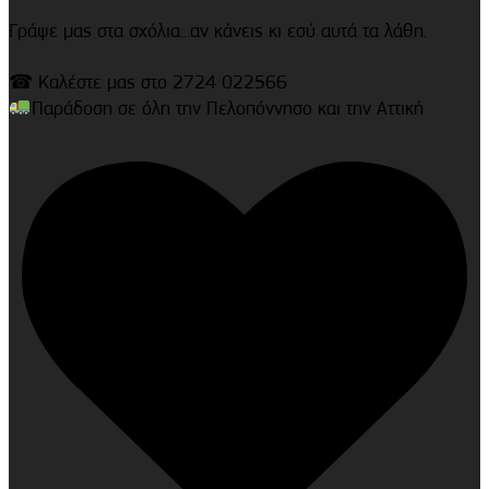
Γράψε μας στα σχόλια...αν κάνεις κι εσύ αυτά τα λάθη.
☎ Καλέστε μας στο 2724 022566
Παράδοση σε όλη την Πελοπόννησο και την Αττική