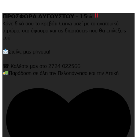
𝝥𝝦𝝤𝝨𝝫𝝤𝝦𝝖 𝝖𝝪𝝘𝝤𝝪𝝨𝝩𝝤𝝪 - 𝟭𝟱%
Κάνε δικό σου το κρεβάτι Curva μαζί με το ανατομικό
στρώμα, στο ύφασμα και τις διαστάσεις που θα επιλέξεις
εσύ!
Στείλε μας μήνυμα!
☎ Καλέστε μας στο 2724 022566
Παράδοση σε όλη την Πελοπόννησο και την Αττική