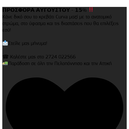
𝝥𝝦𝝤𝝨𝝫𝝤𝝦𝝖 𝝖𝝪𝝘𝝤𝝪𝝨𝝩𝝤𝝪 - 𝟭𝟱%
Κάνε δικό σου το κρεβάτι Curva μαζί με το ανατομικό
στρώμα, στο ύφασμα και τις διαστάσεις που θα επιλέξεις
εσύ!
Στείλε μας μήνυμα!
☎ Καλέστε μας στο 2724 022566
Παράδοση σε όλη την Πελοπόννησο και την Αττική