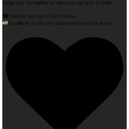
Γράψε μας στα σχόλια...αν κάνεις κι εσύ αυτά τα λάθη.
☎ Καλέστε μας στο 2724 022566
Παράδοση σε όλη την Πελοπόννησο και την Αττική