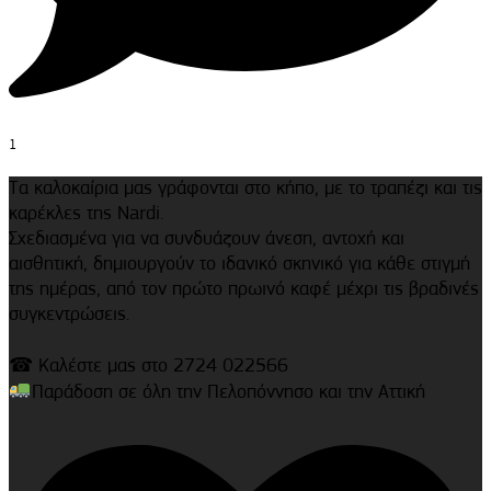
1
Τα καλοκαίρια μας γράφονται στο κήπο, με το τραπέζι και τις
καρέκλες της Nardi.
Σχεδιασμένα για να συνδυάζουν άνεση, αντοχή και
αισθητική, δημιουργούν το ιδανικό σκηνικό για κάθε στιγμή
της ημέρας, από τον πρώτο πρωινό καφέ μέχρι τις βραδινές
συγκεντρώσεις.
☎ Καλέστε μας στο 2724 022566
Παράδοση σε όλη την Πελοπόννησο και την Αττική