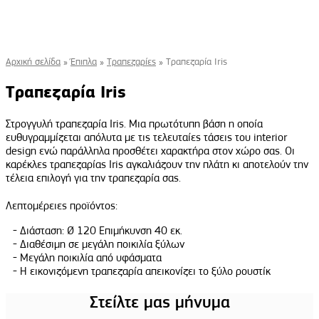
Αρχική σελίδα
»
Έπιπλα
»
Τραπεζαρίες
»
Τραπεζαρία Iris
Τραπεζαρία Iris
Στρογγυλή τραπεζαρία Iris. Μια πρωτότυπη βάση η οποία
ευθυγραμμίζεται απόλυτα με τις τελευταίες τάσεις του interior
design ενώ παράλληλα προσθέτει χαρακτήρα στον χώρο σας. Οι
καρέκλες τραπεζαρίας Iris αγκαλιάζουν την πλάτη κι αποτελούν την
τέλεια επιλογή για την τραπεζαρία σας.
Λεπτομέρειες προϊόντος:
Διάσταση: Ø 120 Επιμήκυνση 40 εκ.
Διαθέσιμη σε μεγάλη ποικιλία ξύλων
Μεγάλη ποικιλία από υφάσματα
Η εικονιζόμενη τραπεζαρία απεικονίζει το ξύλο ρουστίκ
Στείλτε μας μήνυμα